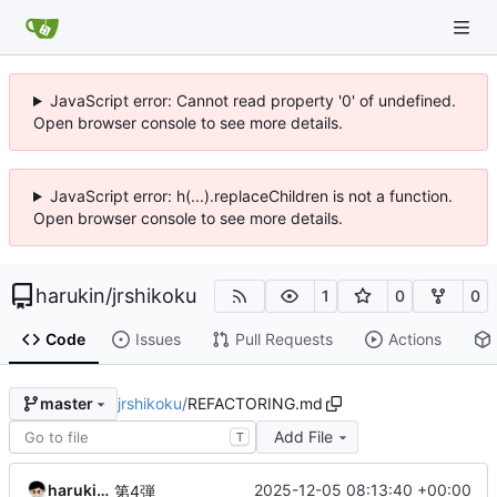
JavaScript error: Cannot read property '0' of undefined.
Open browser console to see more details.
JavaScript error: h(...).replaceChildren is not a function.
Open browser console to see more details.
harukin
/
jrshikoku
1
0
0
Code
Issues
Pull Requests
Actions
jrshikoku
/
REFACTORING.md
master
Add File
T
harukin-expo-dev-env
2025-12-05 08:13:40 +00:00
第4弾