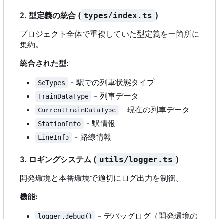
2. 型定義の統合 (
)
types/index.ts
プロジェクト全体で重複していた型定義を一箇所に
集約。
統合された型:
- 駅での列車状態タイプ
SeTypes
- 列車データ
TrainDataType
- 現在の列車データ
CurrentTrainDataType
- 駅情報
StationInfo
- 路線情報
LineInfo
3. ロギングシステム (
)
utils/logger.ts
開発環境と本番環境で適切にログ出力を制御。
機能:
- デバッグログ（開発環境の
logger.debug()