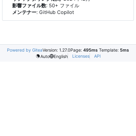
影響ファイル数
: 50+ ファイル
メンテナー
: GitHub Copilot
Powered by Gitea
Version: 1.27.0
Page:
495ms
Template:
5ms
Licenses
API
Auto
English