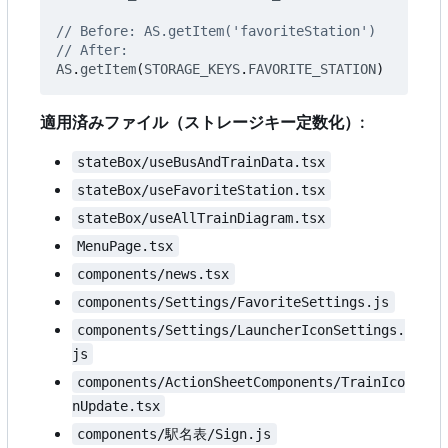
AS
.
getItem
(
STORAGE_KEYS
.
FAVORITE_STATION
)
適用済みファイル（ストレージキー定数化）:
stateBox/useBusAndTrainData.tsx
stateBox/useFavoriteStation.tsx
stateBox/useAllTrainDiagram.tsx
MenuPage.tsx
components/news.tsx
components/Settings/FavoriteSettings.js
components/Settings/LauncherIconSettings.
js
components/ActionSheetComponents/TrainIco
nUpdate.tsx
components/駅名表/Sign.js