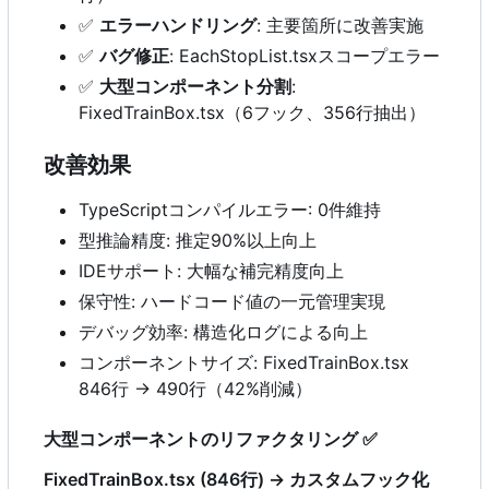
✅
エラーハンドリング
: 主要箇所に改善実施
✅
バグ修正
: EachStopList.tsxスコープエラー
✅
大型コンポーネント分割
:
FixedTrainBox.tsx
（
6フック、356行抽出）
改善効果
TypeScriptコンパイルエラー: 0件維持
型推論精度: 推定90%以上向上
IDEサポート: 大幅な補完精度向上
保守性: ハードコード値の一元管理実現
デバッグ効率: 構造化ログによる向上
コンポーネントサイズ: FixedTrainBox.tsx
846行 → 490行（42%削減）
大型コンポーネントのリファクタリング
✅
FixedTrainBox.tsx (846行) → カスタムフック化