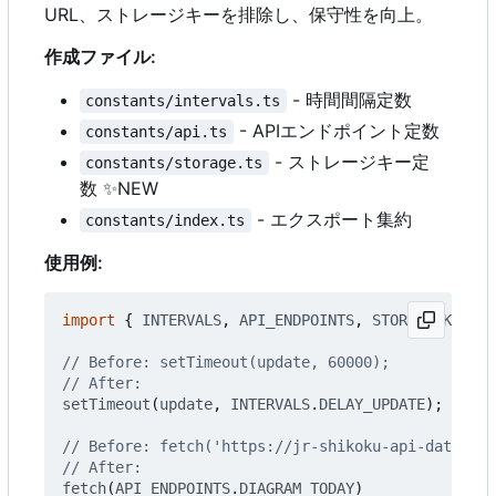
URL、ストレージキーを排除し、保守性を向上。
作成ファイル:
- 時間間隔定数
constants/intervals.ts
- APIエンドポイント定数
constants/api.ts
- ストレージキー定
constants/storage.ts
数
✨
NEW
- エクスポート集約
constants/index.ts
使用例:
import
{
INTERVALS
,
API_ENDPOINTS
,
STORAGE_KEYS
}
setTimeout
(
update
,
INTERVALS
.
DELAY_UPDATE
);
fetch
(
API_ENDPOINTS
.
DIAGRAM_TODAY
)