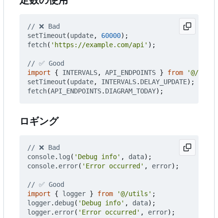
setTimeout
(
update
,
60000
);
fetch
(
'https://example.com/api'
);
import
{
INTERVALS
,
API_ENDPOINTS
}
from
'@/const
setTimeout
(
update
,
INTERVALS
.
DELAY_UPDATE
);
fetch
(
API_ENDPOINTS
.
DIAGRAM_TODAY
);
ロギング
console
.
log
(
'Debug info'
,
data
);
console
.
error
(
'Error occurred'
,
error
);
import
{
logger
}
from
'@/utils'
;
logger
.
debug
(
'Debug info'
,
data
);
logger
.
error
(
'Error occurred'
,
error
);