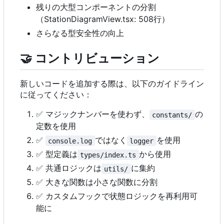
残りの大型コンポーネントの分割
（StationDiagramView.tsx: 508行）
さらなる型安全性の向上
🤝
コントリビューション
新しいコードを追加する際は、以下のガイドライン
に従ってください：
✅
マジックナンバーを使わず、
の
constants/
定数を使用
✅
ではなく
を使用
console.log
logger
✅
型定義は
から使用
types/index.ts
✅
共通ロジックは
に集約
utils/
✅
大きな関数は小さな関数に分割
✅
カスタムフックで状態ロジックを再利用可
能に