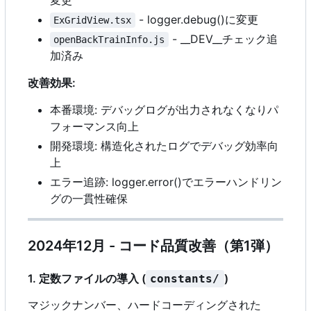
変更
- logger.debug()に変更
ExGridView.tsx
- __DEV__チェック追
openBackTrainInfo.js
加済み
改善効果:
本番環境: デバッグログが出力されなくなりパ
フォーマンス向上
開発環境: 構造化されたログでデバッグ効率向
上
エラー追跡: logger.error()でエラーハンドリン
グの一貫性確保
2024年12月 - コード品質改善（第1弾）
1. 定数ファイルの導入 (
)
constants/
マジックナンバー、ハードコーディングされた