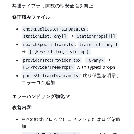
共通ライブラリ関数の型安全性を向上。
修正済みファイル:
:
checkDuplicateTrainData.ts
→
stationList: any[]
StationProps[][]
:
searchSpecialTrain.ts
trainList: any[]
→
{ [key: string]: string }
:
→
providerTreeProvider.tsx
FC<any>
with typed props
FC<ProviderTreeProps>
: 戻り値型を明示、
parseAllTrainDiagram.ts
エラーログ追加
エラーハンドリング強化
✅
改善内容:
空のcatchブロックにコメントまたはログを追
加