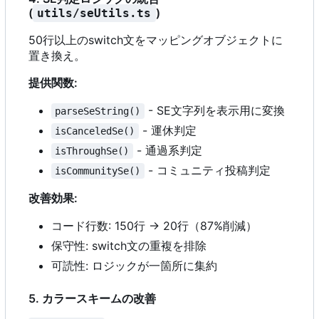
(
)
utils/seUtils.ts
50行以上のswitch文をマッピングオブジェクトに
置き換え。
提供関数:
- SE文字列を表示用に変換
parseSeString()
- 運休判定
isCanceledSe()
- 通過系判定
isThroughSe()
- コミュニティ投稿判定
isCommunitySe()
改善効果:
コード行数: 150行 → 20行（87%削減）
保守性: switch文の重複を排除
可読性: ロジックが一箇所に集約
5. カラースキームの改善