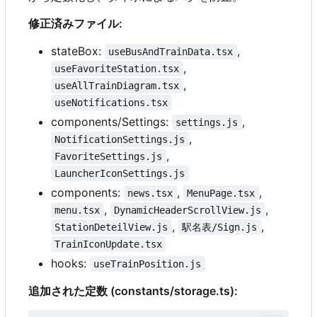
修正済みファイル:
stateBox:
,
useBusAndTrainData.tsx
,
useFavoriteStation.tsx
,
useAllTrainDiagram.tsx
useNotifications.tsx
components/Settings:
,
settings.js
,
NotificationSettings.js
,
FavoriteSettings.js
LauncherIconSettings.js
components:
,
,
news.tsx
MenuPage.tsx
,
,
menu.tsx
DynamicHeaderScrollView.js
,
,
StationDeteilView.js
駅名表/Sign.js
TrainIconUpdate.tsx
hooks:
useTrainPosition.js
追加された定数 (constants/storage.ts):