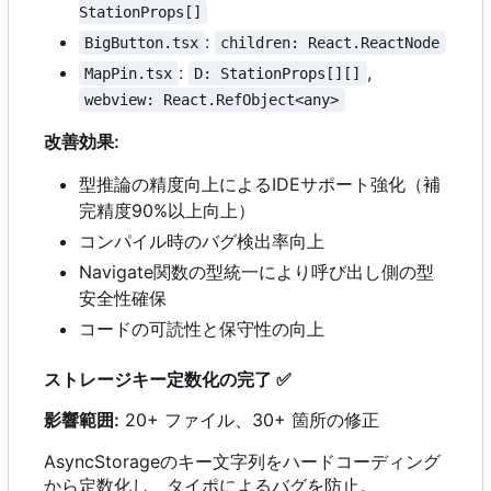
StationProps[]
:
BigButton.tsx
children: React.ReactNode
:
,
MapPin.tsx
D: StationProps[][]
webview: React.RefObject<any>
改善効果:
型推論の精度向上によるIDEサポート強化（補
完精度90%以上向上）
コンパイル時のバグ検出率向上
Navigate関数の型統一により呼び出し側の型
安全性確保
コードの可読性と保守性の向上
ストレージキー定数化の完了
✅
影響範囲:
20+ ファイル、30+ 箇所の修正
AsyncStorageのキー文字列をハードコーディング
から定数化し、タイポによるバグを防止。