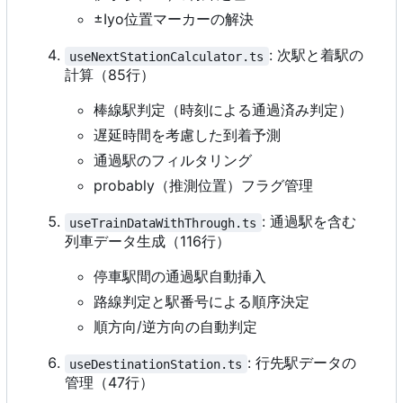
±Iyo位置マーカーの解決
: 次駅と着駅の
useNextStationCalculator.ts
計算（85行）
棒線駅判定（時刻による通過済み判定）
遅延時間を考慮した到着予測
通過駅のフィルタリング
probably（推測位置）フラグ管理
: 通過駅を含む
useTrainDataWithThrough.ts
列車データ生成（116行）
停車駅間の通過駅自動挿入
路線判定と駅番号による順序決定
順方向/逆方向の自動判定
: 行先駅データの
useDestinationStation.ts
管理（47行）