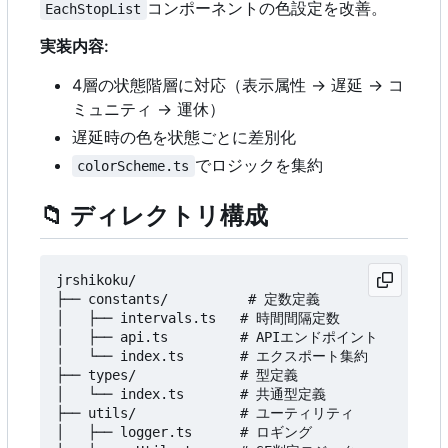
コンポーネントの色設定を改善。
EachStopList
実装内容:
4層の状態階層に対応（表示属性 → 遅延 → コ
ミュニティ → 運休）
遅延時の色を状態ごとに差別化
でロジックを集約
colorScheme.ts
📁
ディレクトリ構成
jrshikoku/

├── constants/          # 定数定義

│   ├── intervals.ts   # 時間間隔定数

│   ├── api.ts         # APIエンドポイント

│   └── index.ts       # エクスポート集約

├── types/             # 型定義

│   └── index.ts       # 共通型定義

├── utils/             # ユーティリティ

│   ├── logger.ts      # ロギング
