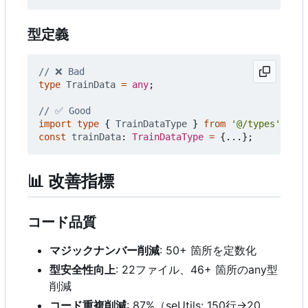
型定義
type
TrainData
=
any
;
import
type
{
TrainDataType
}
from
'@/types'
;
const
trainData
: 
TrainDataType
=
{...};
📊
改善指標
コード品質
マジックナンバー削減
: 50+ 箇所を定数化
型安全性向上
: 22ファイル、46+ 箇所のany型
削減
コード重複削減
: 87%
（
seUtils: 150行→20