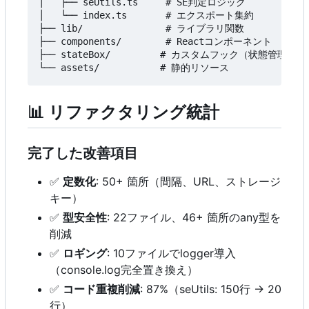
│   ├── seUtils.ts     # SE判定ロジック

│   └── index.ts       # エクスポート集約

├── lib/               # ライブラリ関数

├── components/        # Reactコンポーネント

├── stateBox/         # カスタムフック（状態管理）

📊
リファクタリング統計
完了した改善項目
✅
定数化
: 50+ 箇所（間隔、URL、ストレージ
キー）
✅
型安全性
: 22ファイル、46+ 箇所のany型を
削減
✅
ロギング
: 10ファイルでlogger導入
（console.log完全置き換え）
✅
コード重複削減
: 87%
（
seUtils: 150行 → 20
行）