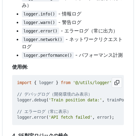
み）
- 情報ログ
logger.info()
- 警告ログ
logger.warn()
- エラーログ（常に出力）
logger.error()
- ネットワークリクエスト
logger.network()
ログ
- パフォーマンス計測
logger.performance()
使用例:
import
{
logger
}
from
'@/utils/logger'
;
logger
.
debug
(
'Train position data:'
,
trainPosData
logger
.
error
(
'API fetch failed'
,
error
);
4. SE判定ロジックの統合