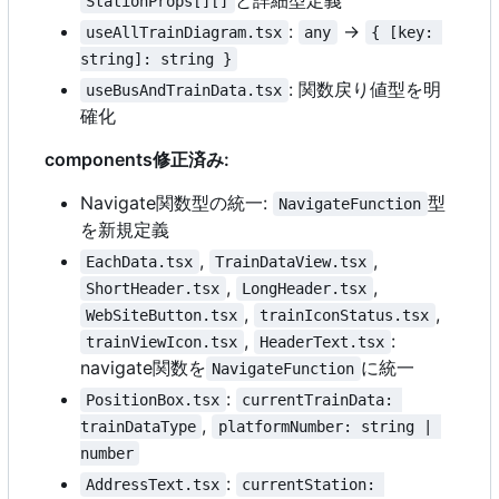
と詳細型定義
StationProps[][]
:
→
useAllTrainDiagram.tsx
any
{ [key: 
string]: string }
: 関数戻り値型を明
useBusAndTrainData.tsx
確化
components修正済み:
Navigate関数型の統一:
型
NavigateFunction
を新規定義
,
,
EachData.tsx
TrainDataView.tsx
,
,
ShortHeader.tsx
LongHeader.tsx
,
,
WebSiteButton.tsx
trainIconStatus.tsx
,
:
trainViewIcon.tsx
HeaderText.tsx
navigate関数を
に統一
NavigateFunction
:
PositionBox.tsx
currentTrainData: 
,
trainDataType
platformNumber: string | 
number
:
AddressText.tsx
currentStation: 