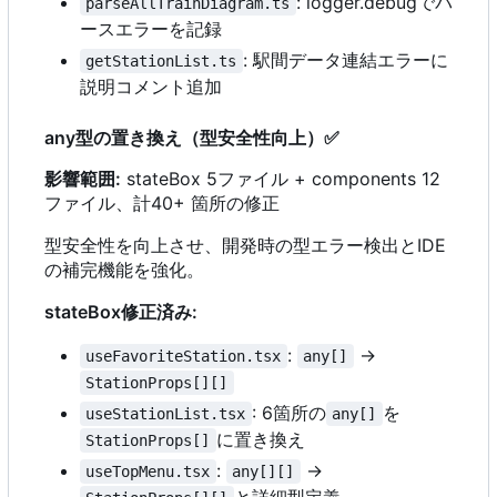
: logger.debugでパ
parseAllTrainDiagram.ts
ースエラーを記録
: 駅間データ連結エラーに
getStationList.ts
説明コメント追加
any型の置き換え（型安全性向上）
✅
影響範囲:
stateBox 5ファイル + components 12
ファイル、計40+ 箇所の修正
型安全性を向上させ、開発時の型エラー検出とIDE
の補完機能を強化。
stateBox修正済み:
:
→
useFavoriteStation.tsx
any[]
StationProps[][]
: 6箇所の
を
useStationList.tsx
any[]
に置き換え
StationProps[]
:
→
useTopMenu.tsx
any[][]