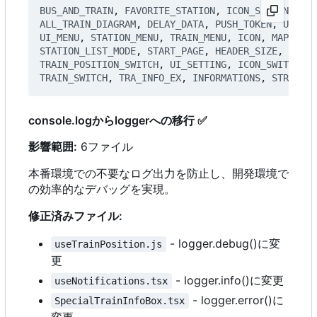
BUS_AND_TRAIN
,
FAVORITE_STATION
,
ICON_SETTING
,
NE
ALL_TRAIN_DIAGRAM
,
DELAY_DATA
,
PUSH_TOKEN
,
USER_P
UI_MENU
,
STATION_MENU
,
TRAIN_MENU
,
ICON
,
MAP_SWIT
STATION_LIST_MODE
,
START_PAGE
,
HEADER_SIZE
,
USE_P
TRAIN_POSITION_SWITCH
,
UI_SETTING
,
ICON_SWITCH
,
S
TRAIN_SWITCH
,
TRA_INFO_EX
,
INFORMATIONS
,
STRANGE_
console.logからloggerへの移行
✅
影響範囲:
6ファイル
本番環境での不要なログ出力を防止し、開発環境で
の効率的なデバッグを実現。
修正済みファイル:
- logger.debug()に変
useTrainPosition.js
更
- logger.info()に変更
useNotifications.tsx
- logger.error()に
SpecialTrainInfoBox.tsx