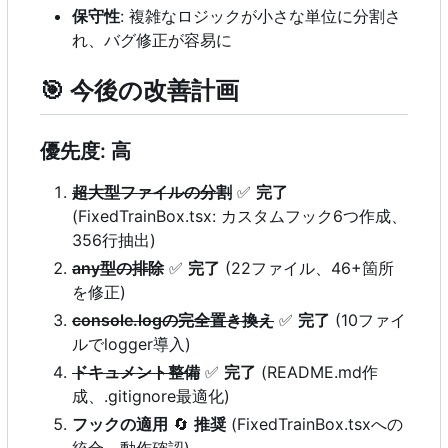
保守性
: 複雑なロジックが小さな単位に分割さ
れ、バグ修正が容易に
🎯
今後の改善計画
優先度: 高
超大型ファイルの分割
✅
完了
(FixedTrainBox.tsx: カスタムフック6つ作成、
356行抽出)
any型の排除
✅
完了
(22ファイル、46+箇所
を修正)
console.logの完全置き換え
✅
完了
(10ファイ
ルでlogger導入)
ドキュメント整備
✅
完了
(README.md作
成、.gitignore最適化)
フックの適用
🔄
推奨
(FixedTrainBox.tsxへの
統合、動作確認)