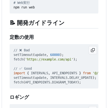
# Web実行
📝
開発ガイドライン
定数の使用
setTimeout
(
update
,
60000
);
fetch
(
'https://example.com/api'
);
import
{
INTERVALS
,
API_ENDPOINTS
}
from
'@/const
setTimeout
(
update
,
INTERVALS
.
DELAY_UPDATE
);
fetch
(
API_ENDPOINTS
.
DIAGRAM_TODAY
);
ロギング