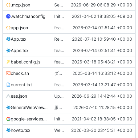
.mcp.json
Sentryロギングシステムを追加し、アプリのエラートラッキングを強化
2026-06-29 06:08:29 +00:00
.watchmanconfig
InitialCommit
2021-04-02 18:38:05 +09:00
app.json
feat: JR-WEST-PLUSフォントを追加し、フォント設定を最適化
2026-07-14 02:51:41 +00:00
App.tsx
Refactor MenuPage component and update dependencies
2026-07-12 10:59:40 +00:00
Apps.tsx
feat: JR-WEST-PLUSフォントを追加し、フォント設定を最適化
2026-07-14 02:51:41 +00:00
babel.config.js
feat: 新アーキテクチャへの移行準備と依存関係の更新
2026-03-18 05:43:21 +00:00
check.sh
ダイヤデータtmpファイル作成機能を追加
2025-03-14 16:33:12 +00:00
current.txt
feat(felica): add station name lookup from FeliCa history
2026-03-14 13:21:47 +00:00
eas.json
Update signage view configuration
2026-06-29 14:42:44 +00:00
GeneralWebView.tsx
履歴管理機能を追加し、ビューポートメタタグの管理を強化
2026-07-10 11:28:15 +00:00
google-services.json
InitialCommit
2021-04-02 18:38:05 +09:00
howto.tsx
WebViewコンポーネントにcontentMode="mobile"を追加し、表示を最適化
2026-03-30 23:45:31 +00:00