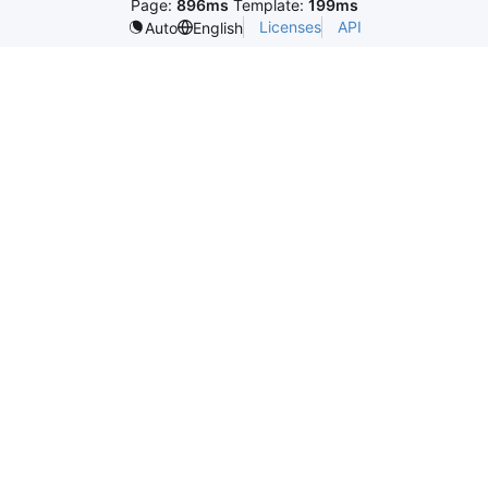
Page:
896ms
Template:
199ms
Licenses
API
Auto
English