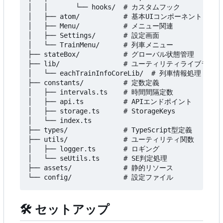
│   │       └── hooks/  # カスタムフック

│   ├── atom/           # 基本UIコンポーネント

│   ├── Menu/           # メニュー関連

│   ├── Settings/       # 設定画面

│   └── TrainMenu/      # 列車メニュー

├── stateBox/           # グローバル状態管理

├── lib/                # ユーティリティライブラリ

│   └── eachTrainInfoCoreLib/  # 列車情報処理

├── constants/          # 定数定義

│   ├── intervals.ts    # 時間間隔定数

│   ├── api.ts          # APIエンドポイント

│   ├── storage.ts      # StorageKeys

│   └── index.ts

├── types/              # TypeScript型定義

├── utils/              # ユーティリティ関数

│   ├── logger.ts       # ロギング

│   └── seUtils.ts      # SE判定処理

├── assets/             # 静的リソース

🛠️
セットアップ