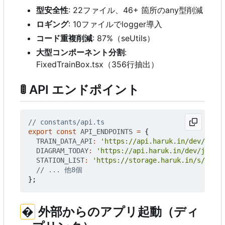
型安全性
: 22ファイル、46+ 箇所のany型削減
ロギング
: 10ファイルでlogger導入
コード重複削減
: 87%
（
seUtils
）
大型コンポーネント分割
:
FixedTrainBox.tsx
（
356行抽出）
🚦
API エンドポイント
export
const
API_ENDPOINTS
=
{
TRAIN_DATA_API
:
'https://api.haruk.in/dev/jrshi
DIAGRAM_TODAY
:
'https://api.haruk.in/dev/jrshik
STATION_LIST
:
'https://storage.haruk.in/s/stati
};
�
外部からのアプリ起動（ディ