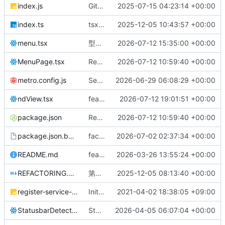
index.js
GithubCopilotによるリファクタリング
2025-07-15 04:23:14 +00:00
index.ts
tsx化
2025-12-05 10:43:57 +00:00
menu.tsx
型定義を改善し、originalStationListの使用を最適化
2026-07-12 15:35:00 +00:00
MenuPage.tsx
Refactor MenuPage component and update dependencies
2026-07-12 10:59:40 +00:00
metro.config.js
Sentryロギングシステムを追加し、アプリのエラートラッキングを強化
2026-06-29 06:08:29 +00:00
ndView.tsx
feat: Implement X投稿向け運行情報画像セット generation in ndView.tsx
2026-07-12 19:01:51 +00:00
package.json
Refactor MenuPage component and update dependencies
2026-07-12 10:59:40 +00:00
package.json.before-remove-resolutions
factor code structure for improved readability and maintainability
2026-07-02 02:37:34 +00:00
README.md
feat: カラーテーマ設定とサウンド設定機能を追加し、外部起動方法をREADMEに記載
2026-03-26 13:55:24 +00:00
REFACTORING.md
第4弾
2025-12-05 08:13:40 +00:00
register-service-worker.js
InitialCommit
2021-04-02 18:38:05 +09:00
StatusbarDetect.tsx
StatusBarの表示ロジックを改善し、Appsコンポーネントにフォーカス状態を追加
2026-04-05 06:07:04 +00:00