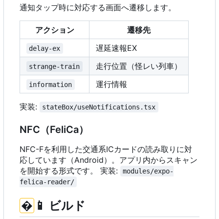
通知タップ時に対応する画面へ遷移します。
アクション
遷移先
遅延速報EX
delay-ex
走行位置（怪レい列車）
strange-train
運行情報
information
実装:
stateBox/useNotifications.tsx
NFC
（
FeliCa
）
NFC-Fを利用した交通系ICカードの読み取りに対
応しています（Android）。アプリ内からスキャン
を開始する形式です。 実装:
modules/expo-
felica-reader/
�
📱
ビルド