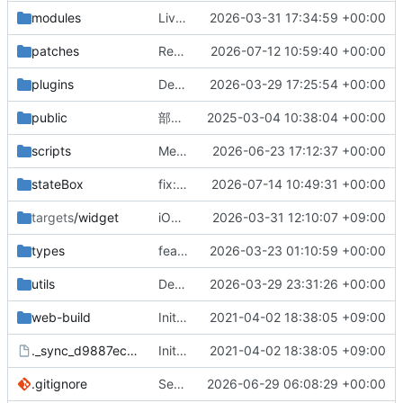
modules
Live Activity機能を一時的に無効化し、関連するコードを修正
2026-03-31 17:34:59 +00:00
patches
Refactor MenuPage component and update dependencies
2026-07-12 10:59:40 +00:00
plugins
DeX: DensityScaleWrapperでtransform scaleアプローチに切替、babel plugin wrapStyleForDensityを除去
2026-03-29 17:25:54 +00:00
public
部分的web対応
2025-03-04 10:38:04 +00:00
scripts
Merge commit '5956d247b1796a4b6d1f907a2f70f2da8e92135a' into feature/train-info-edit
2026-06-23 17:12:37 +00:00
stateBox
fix: 列車情報の時間フィルタリングロジックを改善し、再生中の基準時刻を追加
2026-07-14 10:49:31 +00:00
targets
/widget
iOSウィジェットにURLを追加し、ユーザーがトレイン情報と運行情報にアクセスできるようにしました
2026-03-31 12:10:07 +09:00
types
feat: add date formatting and stale check for Unyohub entries in TrainDataSources
2026-03-23 01:10:59 +00:00
utils
DeX: Dimensions.getモンキーパッチ + transform scaleで低密度ディスプレイ対応
2026-03-29 23:31:26 +00:00
web-build
InitialCommit
2021-04-02 18:38:05 +09:00
._sync_d9887ec3805a.db-wal
InitialCommit
2021-04-02 18:38:05 +09:00
.gitignore
Sentryロギングシステムを追加し、アプリのエラートラッキングを強化
2026-06-29 06:08:29 +00:00