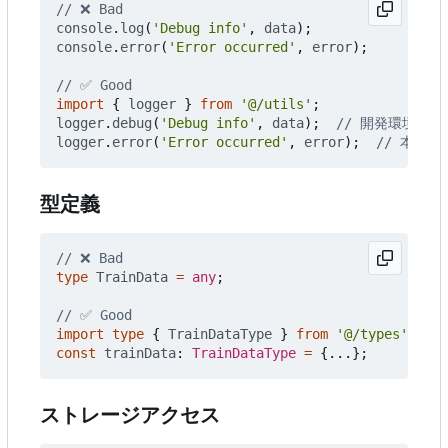
console
.
log
(
'Debug info'
,
data
);
console
.
error
(
'Error occurred'
,
error
);
import
{
logger
}
from
'@/utils'
;
logger
.
debug
(
'Debug info'
,
data
);
logger
.
error
(
'Error occurred'
,
error
);
型定義
type
TrainData
=
any
;
import
type
{
TrainDataType
}
from
'@/types'
;
const
trainData
: 
TrainDataType
=
{...};
ストレージアクセス