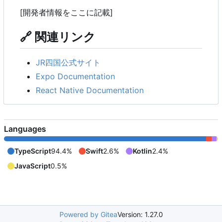
[開発者情報をここに記載]
🔗
関連リンク
JR四国公式サイト
Expo Documentation
React Native Documentation
Languages
TypeScript
94.4%
Swift
2.6%
Kotlin
2.4%
JavaScript
0.5%
Powered by Gitea
Version: 1.27.0