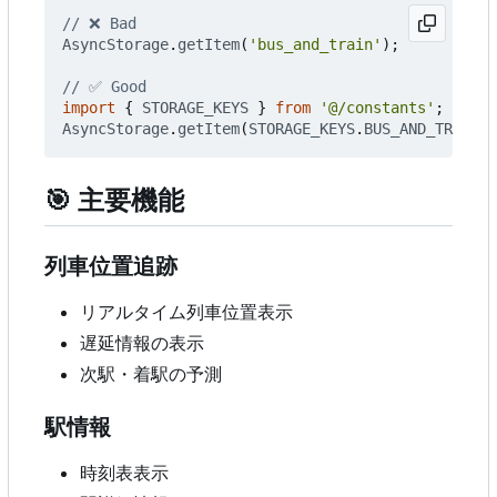
AsyncStorage
.
getItem
(
'bus_and_train'
);
import
{
STORAGE_KEYS
}
from
'@/constants'
;
AsyncStorage
.
getItem
(
STORAGE_KEYS
.
BUS_AND_TRAIN
);
🎯
主要機能
列車位置追跡
リアルタイム列車位置表示
遅延情報の表示
次駅・着駅の予測
駅情報
時刻表表示