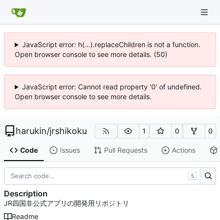
JavaScript error: h(...).replaceChildren is not a function.
Open browser console to see more details. (50)
JavaScript error: Cannot read property '0' of undefined.
Open browser console to see more details.
harukin
/
jrshikoku
1
0
0
Code
Issues
Pull Requests
Actions
S
Description
JR四国非公式アプリの開発用リポジトリ
Readme