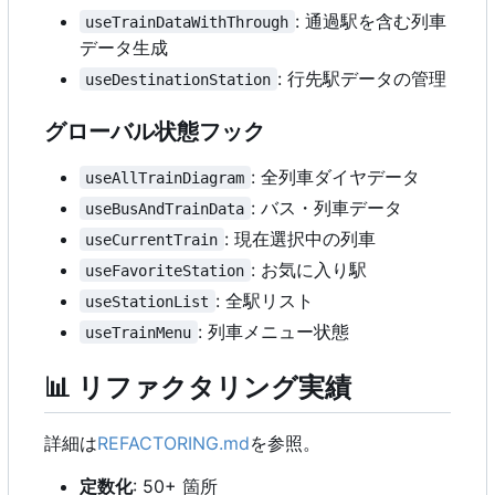
: 通過駅を含む列車
useTrainDataWithThrough
データ生成
: 行先駅データの管理
useDestinationStation
グローバル状態フック
: 全列車ダイヤデータ
useAllTrainDiagram
: バス・列車データ
useBusAndTrainData
: 現在選択中の列車
useCurrentTrain
: お気に入り駅
useFavoriteStation
: 全駅リスト
useStationList
: 列車メニュー状態
useTrainMenu
📊
リファクタリング実績
詳細は
REFACTORING.md
を参照。
定数化
: 50+ 箇所