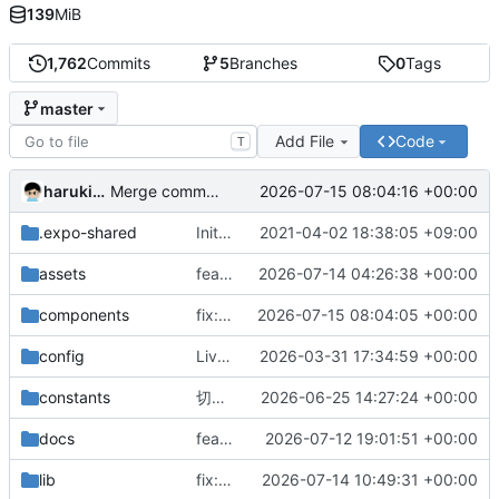
139
MiB
1,762
Commits
5
Branches
0
Tags
master
Add File
Code
T
harukin-expo-dev-env
2026-07-15 08:04:16 +00:00
Merge commit '0d5c66c15e941b5769957b7e0d6730db75fbb7fa' into develop
.expo-shared
InitialCommit
2021-04-02 18:38:05 +09:00
assets
feat: JR-WEST-PLUSフォントの調整と表示領域の正規化を実施
2026-07-14 04:26:38 +00:00
components
fix: 通過駅のフィルタリングロジックを改善し、列車データの取得処理を最適化
2026-07-15 08:04:05 +00:00
config
Live Activity機能を一時的に無効化し、関連するコードを修正
2026-03-31 17:34:59 +00:00
constants
切り替えスイッチを設置
2026-06-25 14:27:24 +00:00
docs
feat: Implement X投稿向け運行情報画像セット generation in ndView.tsx
2026-07-12 19:01:51 +00:00
lib
fix: 列車情報の時間フィルタリングロジックを改善し、再生中の基準時刻を追加
2026-07-14 10:49:31 +00:00